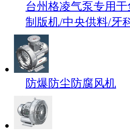
台州格凌气泵专用于鱼
制版机/中央供料/牙
防爆防尘防腐风机