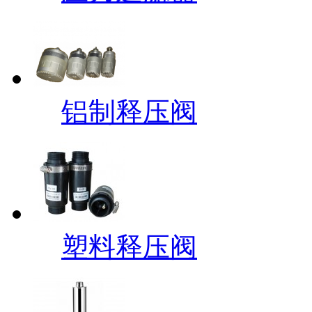
铝制释压阀
塑料释压阀