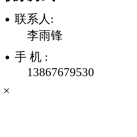
联系人:
李雨锋
手 机 :
13867679530
×