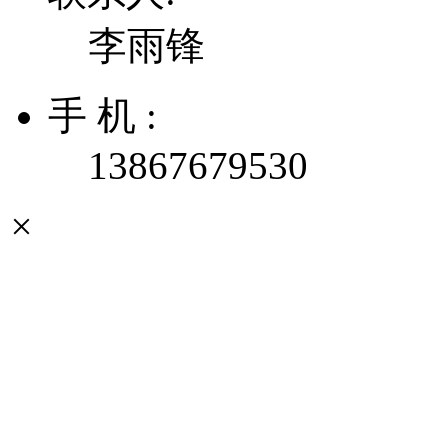
李雨锋
手 机 :
13867679530
×