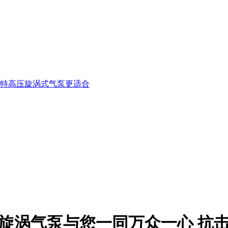
特高压旋涡式气泵更适合
旋涡气泵与您一同万众一心 抗